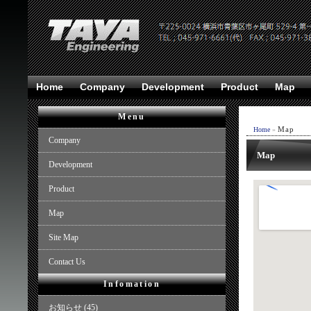
Home
Company
Development
Product
Map
Menu
Map
Home
»
Company
Map
Development
Product
Map
Site Map
Contact Us
Infomation
お知らせ
(45)