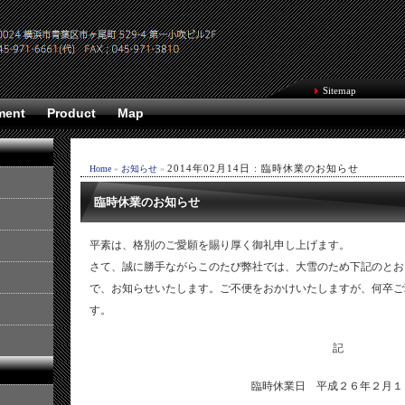
Sitemap
ment
Product
Map
2014年02月14日 : 臨時休業のお知らせ
Home
»
お知らせ
»
臨時休業のお知らせ
平素は、格別のご愛願を賜り厚く御礼申し上げます。
さて、誠に勝手ながらこのたび弊社では、大雪のため下記のとお
で、お知らせいたします。ご不便をおかけいたしますが、何卒ご
す。
記
臨時休業日 平成２６年２月１