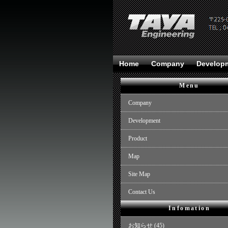
Home
Company
Develop
Menu
Company
Development
Product
Map
Site Map
Contact Us
Infomation
お知らせ
(45)